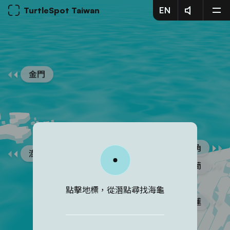
TurtleSpot Taiwan
EN
海龜戶口名簿
文章分享
Filter By:
明星海龜
最新目擊
金門
地點
關於我們
載入更多海龜中 ...
海龜種類
教育資源
體型
目擊回報
東北角
澎湖
背甲花紋
支持我們
宜蘭
特殊體色
點擊地標，從潛點尋找海龜
花蓮
性別
——
聯絡我們
turtlespotintw@gmail.com
附生物